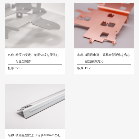
名称
精度の安定、納期短縮を優先し
名称
4日目出荷、簡易金型製作を含む
た金型製作
超短納期対応
板厚
t2.0
板厚
t1.2
名称
積層金型により長さ400mmのビ