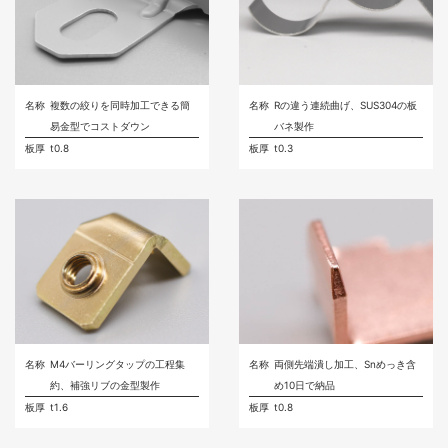
名称
複数の絞りを同時加工できる簡
名称
Rの違う連続曲げ、SUS304の板
易金型でコストダウン
バネ製作
板厚
t0.8
板厚
t0.3
名称
M4バーリングタップの工程集
名称
両側先端潰し加工、Snめっき含
約、補強リブの金型製作
め10日で納品
板厚
t1.6
板厚
t0.8