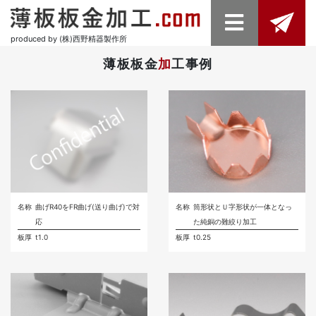
produced by (株)西野精器製作所
薄板板金
加
工事例
名称
曲げR40をFR曲げ(送り曲げ)で対
名称
筒形状とＵ字形状が一体となっ
応
た純銅の難絞り加工
板厚
t1.0
板厚
t0.25