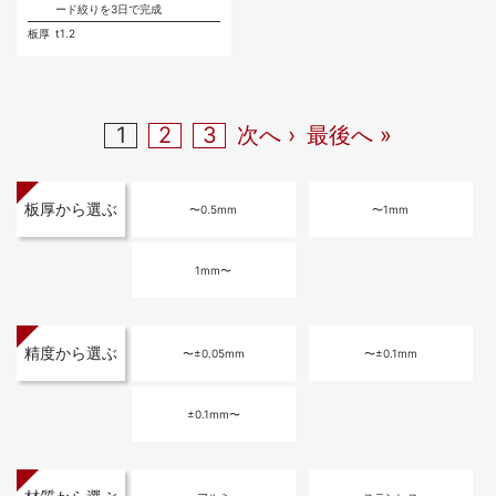
ード絞りを3日で完成
板厚
t1.2
1
2
3
次へ ›
最後へ »
板厚から選ぶ
〜0.5mm
〜1mm
1mm〜
精度から選ぶ
〜±0.05mm
〜±0.1mm
±0.1mm〜