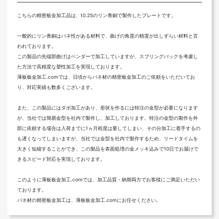
こちらの精密板金加工品は、t0.25のリン青銅で製作したプレートです。
一般的にリン青銅はバネ性がある材料で、曲げの角度の精度が出しずらい材料と言
われております。
この製品の先端部曲げはベンダーで加工していますが、スプリングバックを考慮し
た方法で高精度な塑性加工を実現しております。
薄板板金加工.comでは、日頃からバネ材の精密板金加工のご依頼をいただいてお
り、対応実績も数多くございます。
また、この製品にはダボ加工があり、形状を作るには特注の金型が必要になります
が、当社では簡易金型を社内で製作し、加工しております。特注の金型の製作を外
部に依頼する場合は入荷までに1ヵ月程度は要してしまい、その分加工に着手するの
も遅くなってしまいますが、当社では金型を社内で製作するため、リードタイムを
大きく短縮することができ、この製品を表面処理の金メッキ込みで10日でお届けで
きるスピード対応を実現しております。
このように薄板板金加工.comでは、加工品質・納期両方でお客様にご満足いただい
ております。
バネ材の精密板金加工は、薄板板金加工.comにお任せください。