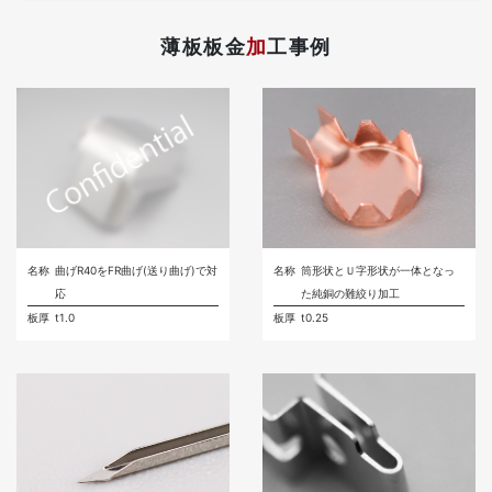
薄板板金
加
工事例
名称
曲げR40をFR曲げ(送り曲げ)で対
名称
筒形状とＵ字形状が一体となっ
応
た純銅の難絞り加工
板厚
t1.0
板厚
t0.25