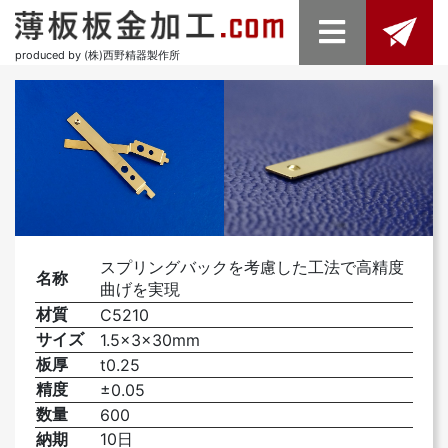
produced by (株)西野精器製作所
スプリングバックを考慮した工法で高精度
名称
曲げを実現
材質
C5210
サイズ
1.5×3×30mm
板厚
t0.25
精度
±0.05
数量
600
納期
10日