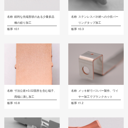
名称
鋭利な先端形状のある少量多品
名称
ステンレスバネ材への小径バー
種の絞り加工
リングタップ加工
板厚
t0.1
板厚
t0.3
名称
寸法公差±0.02箇所を含む端子、
名称
メッキ材でバスバー製作、ワイ
両端に潰し加工
ヤー加工でブランクカット
板厚
t0.8
板厚
t1.2