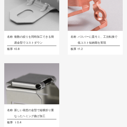
名称
複数の絞りを同時加工できる簡
名称
バスバーに皿モミ、工法転換で
易金型でコストダウン
低コスト短納期を実現
板厚
t0.8
板厚
t1.2
名称
新しい発想の金型で縦横折り重
なったヘミング曲げ加工
板厚
ｔ0.4