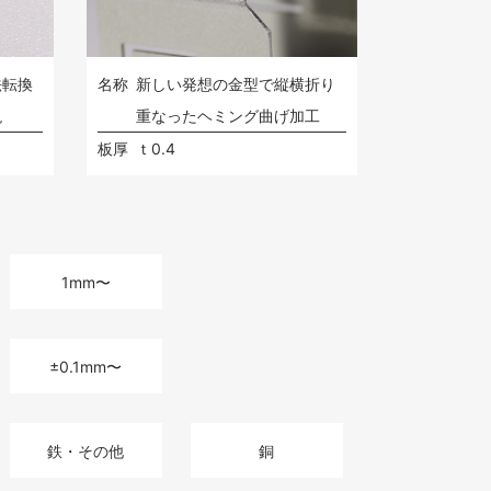
法転換
名称
新しい発想の金型で縦横折り
現
重なったヘミング曲げ加工
板厚
ｔ0.4
1mm〜
±0.1mm〜
鉄・その他
銅