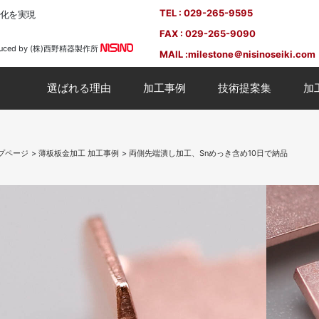
TEL : 029-265-9595
度化を実現
FAX : 029-265-9090
duced by (株)西野精器製作所
MAIL :
milestone＠nisinoseiki.com
選ばれる理由
加工事例
技術提案集
加
プページ
薄板板金加工 加工事例
両側先端潰し加工、Snめっき含め10日で納品