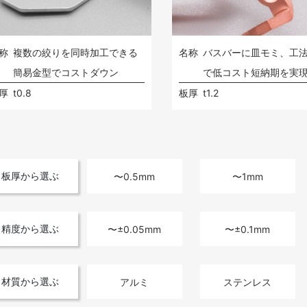
称
複数の絞りを同時加工できる
名称
バスバーに皿モミ、工
簡易金型でコストダウン
で低コスト短納期を実
厚
t0.8
板厚
t1.2
板厚から選ぶ
〜0.5mm
〜1mm
精度から選ぶ
〜±0.05mm
〜±0.1mm
材質から選ぶ
アルミ
ステンレス