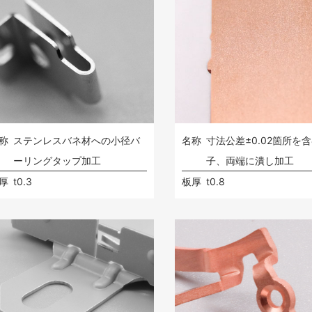
称
ステンレスバネ材への小径バ
名称
寸法公差±0.02箇所を
ーリングタップ加工
子、両端に潰し加工
厚
t0.3
板厚
t0.8