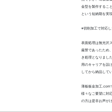
金型を製作すること
という短納期を実
※切削加工で対応し
表面処理は無光沢
厳禁であったため
き処理となりまし
用のキャリアを設
してから納品して
薄板板金加工.co
様々なご要望に対
の方は是非お声が