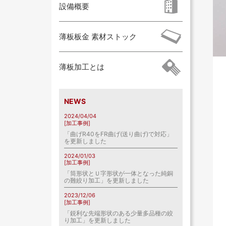
設備概要
薄板板金 素材ストック
薄板加工とは
NEWS
2024/04/04
[加工事例]
「曲げR40をFR曲げ(送り曲げ)で対応」
を更新しました
2024/01/03
[加工事例]
「筒形状とＵ字形状が一体となった純銅
の難絞り加工」を更新しました
2023/12/06
[加工事例]
「鋭利な先端形状のある少量多品種の絞
り加工」を更新しました