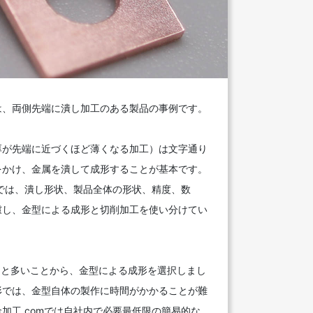
は、両側先端に潰し加工のある製品の事例です。
厚が先端に近づくほど薄くなる加工）は文字通り
をかけ、金属を潰して成形することが基本です。
mでは、潰し形状、製品全体の形状、精度、数
慮し、金型による成形と切削加工を使い分けてい
個と多いことから、金型による成形を選択しまし
形では、金型自体の製作に時間がかかることが難
加工.comでは自社内で必要最低限の簡易的な