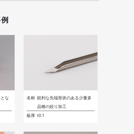
事例
名称
鋭利な先端形状のある少量多
体とな
品種の絞り加工
板厚
t0.1