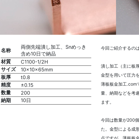
両側先端潰し加工、Snめっき
今回ご紹介するの
名称
含め10日で納品
材質
C1100-1/2H
潰し加工（主に板
サイズ
10×10×65mm
金型を用いて圧力
板厚
t0.8
薄板板金加工.co
精度
±0.15
数量
200
量、納期などを考
納期
10日
ます。
今回は数量が200
た。金型による成
点ですが、薄板板金