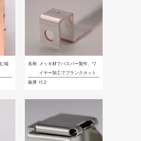
含む端
名称
メッキ材でバスバー製作、ワ
イヤー加工でブランクカット
板厚
t1.2