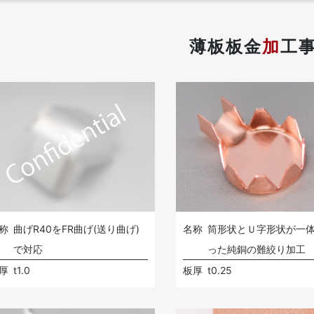
薄板板金
加
工
称
曲げR40をFR曲げ(送り曲げ)
名称
筒形状とＵ字形状が一
で対応
った純銅の難絞り加工
厚
t1.0
板厚
t0.25