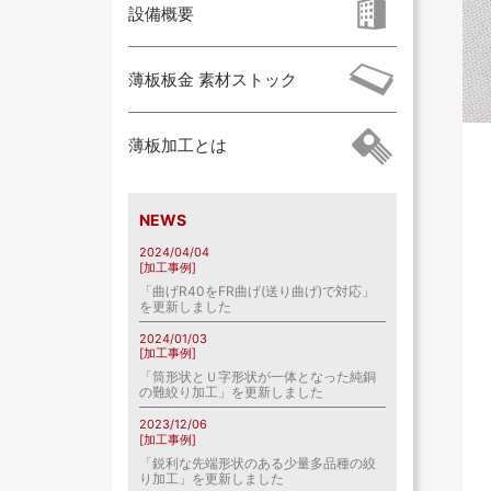
設備概要
薄板板金 素材ストック
薄板加工とは
NEWS
2024/04/04
[加工事例]
「曲げR40をFR曲げ(送り曲げ)で対応」
を更新しました
2024/01/03
[加工事例]
「筒形状とＵ字形状が一体となった純銅
の難絞り加工」を更新しました
2023/12/06
[加工事例]
「鋭利な先端形状のある少量多品種の絞
り加工」を更新しました