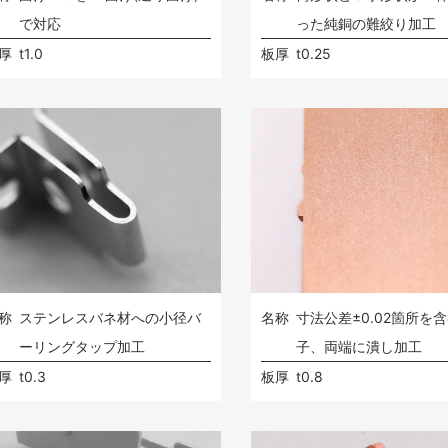
で対応
った純銅の難絞り加工
厚
t1.0
板厚
t0.25
称
ステンレスバネ材への小径バ
名称
寸法公差±0.02箇所を
ーリングタップ加工
子、両端に潰し加工
厚
t0.3
板厚
t0.8