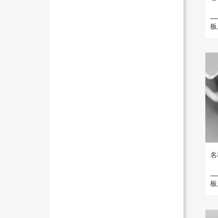
板
名
板