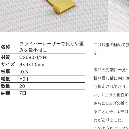
ファイバーレーザーで反りや歪
曲げ底部の極めて
名称
みを最小限に
す。
材質
C2680-1/2H
サイズ
6x9×10mm
製品の先端に一見
板厚
t0.3
折り返し部に約0.
精度
±0.1
数量
20
も指定されており
納期
7日
い、U曲げの塑性
さらにU曲げの近
ることから、U曲
要がありました。
このようなケース