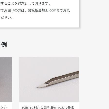
作することを得意としております。
でお困りの方は、薄板板金加工.comまでお気
ください。
事例
名称
鋭利な先端形状のある少量多
体とな