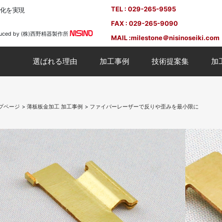
TEL : 029-265-9595
度化を実現
FAX : 029-265-9090
duced by (株)西野精器製作所
MAIL :
milestone＠nisinoseiki.com
選ばれる理由
加工事例
技術提案集
加
プページ
薄板板金加工 加工事例
ファイバーレーザーで反りや歪みを最小限に