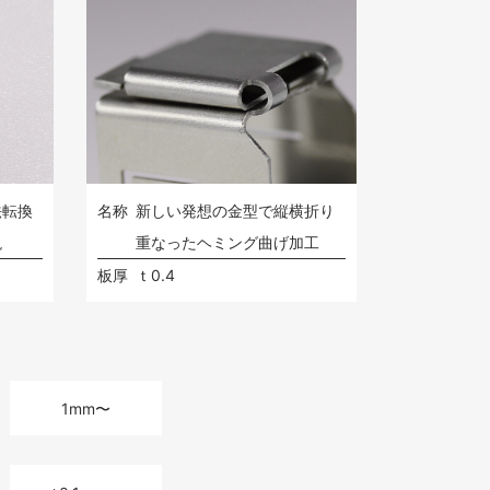
法転換
名称
新しい発想の金型で縦横折り
現
重なったヘミング曲げ加工
板厚
ｔ0.4
1mm〜