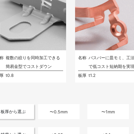
称
複数の絞りを同時加工できる
名称
バスバーに皿モミ、工
簡易金型でコストダウン
で低コスト短納期を実
厚
t0.8
板厚
t1.2
板厚から選ぶ
〜0.5mm
〜1mm