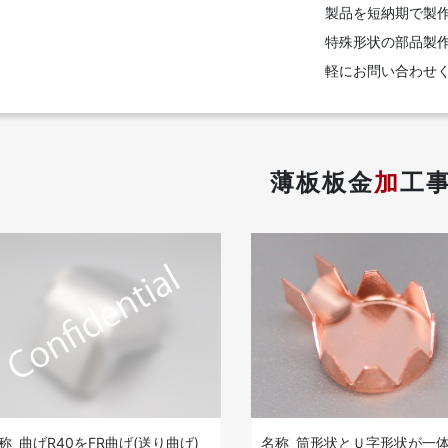
製品を短納期で製
特殊形状の部品製作
軽にお問い合わせ
薄板板金
加
工
称
曲げR40をFR曲げ(送り曲げ)
名称
筒形状とＵ字形状が一