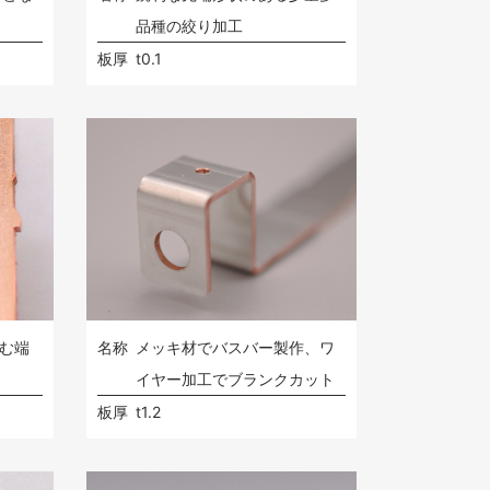
品種の絞り加工
板厚
t0.1
含む端
名称
メッキ材でバスバー製作、ワ
イヤー加工でブランクカット
板厚
t1.2