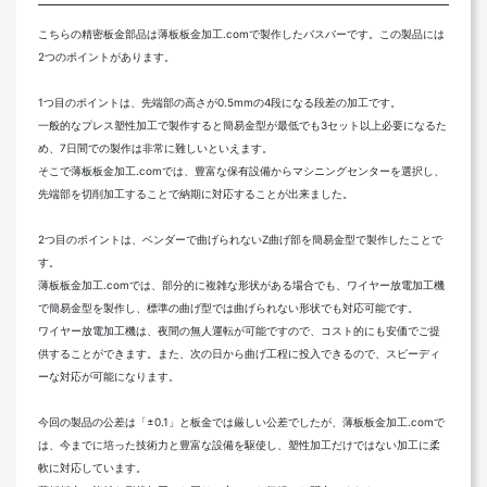
こちらの精密板金部品は薄板板金加工.comで製作したバスバーです。この製品には
2つのポイントがあります。
1つ目のポイントは、先端部の高さが0.5mmの4段になる段差の加工です。
一般的なプレス塑性加工で製作すると簡易金型が最低でも3セット以上必要になるた
め、7日間での製作は非常に難しいといえます。
そこで薄板板金加工.comでは、豊富な保有設備からマシニングセンターを選択し、
先端部を切削加工することで納期に対応することが出来ました。
2つ目のポイントは、ベンダーで曲げられないZ曲げ部を簡易金型で製作したことで
す。
薄板板金加工.comでは、部分的に複雑な形状がある場合でも、ワイヤー放電加工機
で簡易金型を製作し、標準の曲げ型では曲げられない形状でも対応可能です。
ワイヤー放電加工機は、夜間の無人運転が可能ですので、コスト的にも安価でご提
供することができます。また、次の日から曲げ工程に投入できるので、スピーディ
ーな対応が可能になります。
今回の製品の公差は「±0.1」と板金では厳しい公差でしたが、薄板板金加工.comで
は、今までに培った技術力と豊富な設備を駆使し、塑性加工だけではない加工に柔
軟に対応しています。