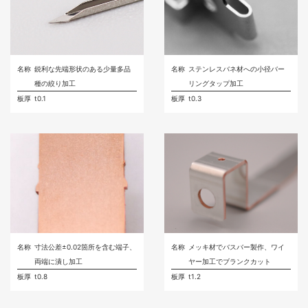
名称
鋭利な先端形状のある少量多品
名称
ステンレスバネ材への小径バー
種の絞り加工
リングタップ加工
板厚
t0.1
板厚
t0.3
名称
寸法公差±0.02箇所を含む端子、
名称
メッキ材でバスバー製作、ワイ
両端に潰し加工
ヤー加工でブランクカット
板厚
t0.8
板厚
t1.2