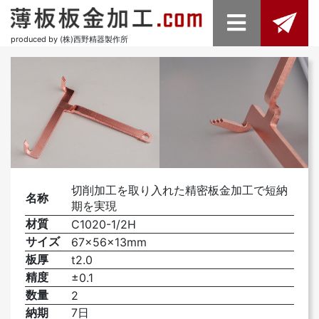
produced by (株)西野精器製作所
切削加工を取り入れた精密板金加工で短納
名称
期を実現
材質
C1020-1/2H
サイズ
67×56×13mm
板厚
t2.0
精度
±0.1
数量
2
納期
7日