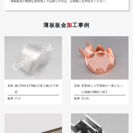
薄板板金の複雑な形状加工でお困りの方は、お気軽にお問合せください。
薄板板金
加
工事例
名称
曲げR40をFR曲げ(送り曲げ)で対
名称
筒形状とＵ字形状が一体となっ
応
た純銅の難絞り加工
板厚
t1.0
板厚
t0.25