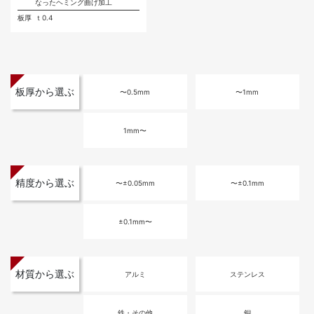
なったヘミング曲げ加工
板厚
ｔ0.4
板厚から選ぶ
〜0.5mm
〜1mm
1mm〜
精度から選ぶ
〜±0.05mm
〜±0.1mm
±0.1mm〜
材質から選ぶ
アルミ
ステンレス
鉄・その他
銅