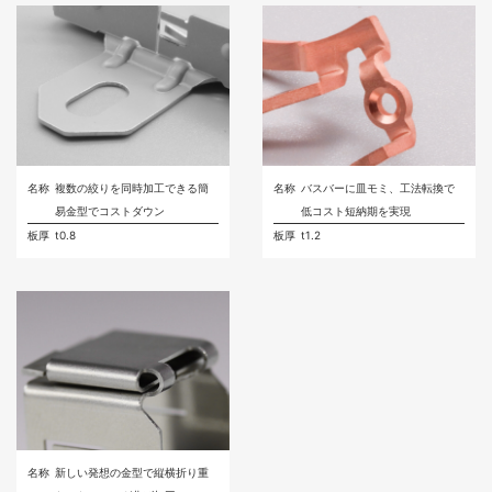
名称
複数の絞りを同時加工できる簡
名称
バスバーに皿モミ、工法転換で
易金型でコストダウン
低コスト短納期を実現
板厚
t0.8
板厚
t1.2
名称
新しい発想の金型で縦横折り重