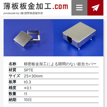
produced by (株)西野精器製作所
名称
精密板金加工による隙間のない嵌合カバー
材質
SPTE
サイズ
25×30mm
板厚
t0.3
精度
±0.1
数量
11
納期
10日