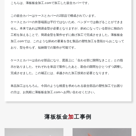
こちらは、薄板板金加工.comで加工した嵌合カバーです。
この嵌合カバーはケースとカバーの2部品で構成されています。
ケースとカバーの外形端面は平行ではないため、ベンダーでは曲げることができま
せん。本来であれば簡易金型が必要となりますが、斜めになっている部分に独自の
工程を加えることで、簡易金型を製作せずに曲げ加工で完成させました。薄板板金
加工.comでは、このような斜めの要素を含む製品の塑性加工を普段からおこなって
おり、型を作らず、短納期での製作が可能です。
ケースとカバーは合わせ部品になり、図面上に「合わせ部に隙間なきこと」との指
示がありました。それぞれを単品で製作したあと、勘合の隙間をひとつずつ調整し
完成させました。この補正には、卓越された加工技術が必要となります。
単品加工はもちろん、今回のような精度を求められる嵌合部品の塑性加工でお困り
の方は、お気軽に薄板板金加工.comへお問い合わせください。
薄板板金
加
工事例