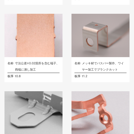
名称
寸法公差±0.02箇所を含む端子、
名称
メッキ材でバスバー製作、ワイ
両端に潰し加工
ヤー加工でブランクカット
板厚
t0.8
板厚
t1.2