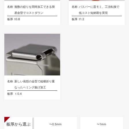
名称
複数の絞りを同時加工できる簡
名称
バスバーに皿モミ、工法転換で
易金型でコストダウン
低コスト短納期を実現
板厚
t0.8
板厚
t1.2
名称
新しい発想の金型で縦横折り重
なったヘミング曲げ加工
板厚
ｔ0.4
板厚から選ぶ
〜0.5mm
〜1mm