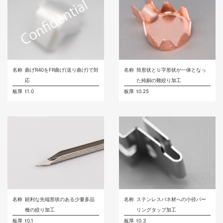
名称
曲げR40をFR曲げ(送り曲げ)で対
名称
筒形状とＵ字形状が一体となっ
応
た純銅の難絞り加工
板厚
t1.0
板厚
t0.25
名称
鋭利な先端形状のある少量多品
名称
ステンレスバネ材への小径バー
種の絞り加工
リングタップ加工
板厚
t0.1
板厚
t0.3